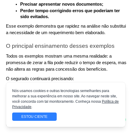
Precisar apresentar novos documentos;
Perder tempo corrigindo erros que poderiam ter 
sido evitados.
Esse exemplo demonstra que rapidez na análise não substitui 
a necessidade de um requerimento bem elaborado.
O principal ensinamento desses exemplos
Todos os exemplos mostram uma mesma realidade: a 
promessa de zerar a fila pode reduzir o tempo de espera, mas 
não altera as regras para concessão dos benefícios.
O segurado continuará precisando:
Comprovar seus direitos;
Nós usamos cookies e outras tecnologias semelhantes para
Apresentar documentação adequada;
melhorar a sua experiência em nosso site. Ao navegar neste site,
você concorda com tal monitoramento. Conheça nossa
Política de
Cumprir os requisitos legais;
Privacidade
.
Passar pelas etapas de análise do INSS.
ESTOU CIENTE
Em outras palavras, o processo pode ser mais rápido, mas 
continuará exigindo atenção e planejamento.