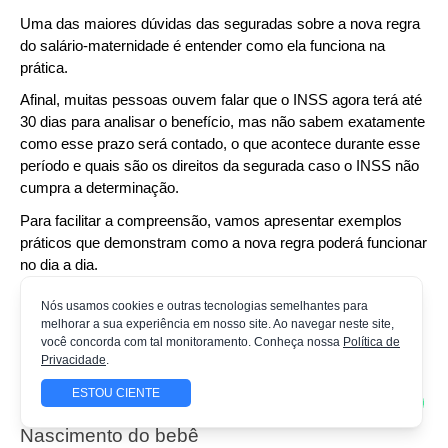
Uma das maiores dúvidas das seguradas sobre a nova regra 
do salário-maternidade é entender como ela funciona na 
prática.
Afinal, muitas pessoas ouvem falar que o INSS agora terá até 
30 dias para analisar o benefício, mas não sabem exatamente 
como esse prazo será contado, o que acontece durante esse 
período e quais são os direitos da segurada caso o INSS não 
cumpra a determinação.
Para facilitar a compreensão, vamos apresentar exemplos 
práticos que demonstram como a nova regra poderá funcionar 
no dia a dia.
Nós usamos cookies e outras tecnologias semelhantes para
Exemplo 1: Pedido analisado e concedido 
melhorar a sua experiência em nosso site. Ao navegar neste site,
dentro do prazo de 30 dias
você concorda com tal monitoramento. Conheça nossa
Política de
Privacidade
.
Imagine a situação de Ana, trabalhadora com carteira 
assinada.
ESTOU CIENTE
Nascimento do bebê