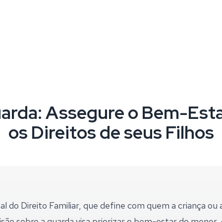
arda: Assegure o Bem-Esta
os Direitos de seus Filhos
al do Direito Familiar, que define com quem a criança ou
cisão sobre a guarda visa priorizar o bem-estar do meno