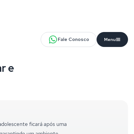
Fale Conosco
Menu
r e
 adolescente ficará após uma
r, garantindo um ambiente