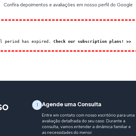
Confira depoimentos e avaliações em nosso perfil do Google
al period has expired.
Check our subscription plans! >>
so
Agende uma Consulta
1
Entre em contato com nosso escritório para uma
avaliação detalhada do seu caso. Durante a
consulta, vamos entender a dinâmica familiar e
as necessidades do menor.