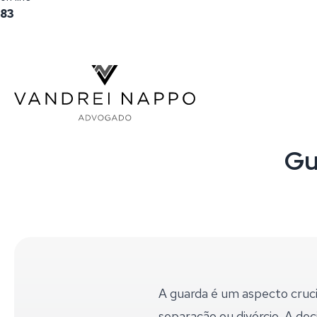
83
Vandrei Nappo - Advogado
Gu
A guarda é um aspecto cruci
separação ou divórcio. A de