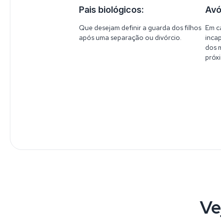
Pais biológicos:
Avó
Que desejam definir a guarda dos filhos
Em c
após uma separação ou divórcio.
inca
dos 
próx
Ve