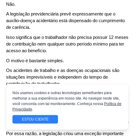
Não.
A legislação previdenciária prevê expressamente que o 
auxílio-doença acidentário está dispensado do cumprimento 
de carência.
Isso significa que o trabalhador não precisa possuir 12 meses 
de contribuição nem qualquer outro período mínimo para ter 
acesso ao benefício.
O motivo é bastante simples.
Os acidentes de trabalho e as doenças ocupacionais são 
situações imprevisíveis e independem do tempo de 
contribuição do trabalhador.
Nós usamos cookies e outras tecnologias semelhantes para
Imagine, por exemplo, um empregado que foi contratado há 
melhorar a sua experiência em nosso site. Ao navegar neste site,
apenas duas semanas e sofre um grave acidente durante o 
você concorda com tal monitoramento. Conheça nossa
Política de
exercício de suas atividades profissionais.
Privacidade
.
Seria injusto exigir que esse trabalhador aguardasse meses 
ESTOU CIENTE
ou anos para adquirir proteção previdenciária.
Por essa razão, a legislação criou uma exceção importante 