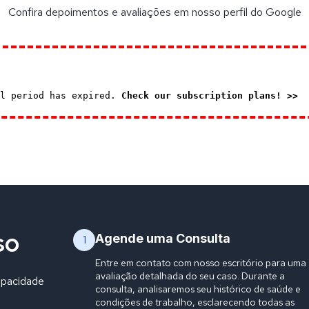
Confira depoimentos e avaliações em nosso perfil do Google
al period has expired.
Check our subscription plans! >>
so
Agende uma Consulta
1
Entre em contato com nosso escritório para uma
avaliação detalhada do seu caso. Durante a
apacidade
consulta, analisaremos seu histórico de saúde e
condições de trabalho, esclarecendo todas as