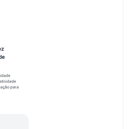
ez
de
idade
atividade
itação para