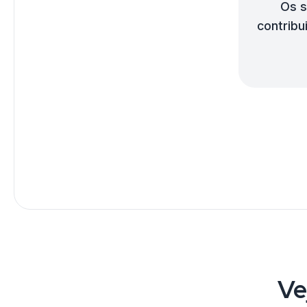
Os s
contribu
Ve