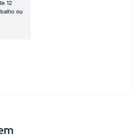
de 12
abalho ou
zem