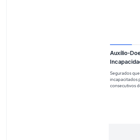
Auxílio-Do
Incapacida
Segurados que
incapacitados p
consecutivos d