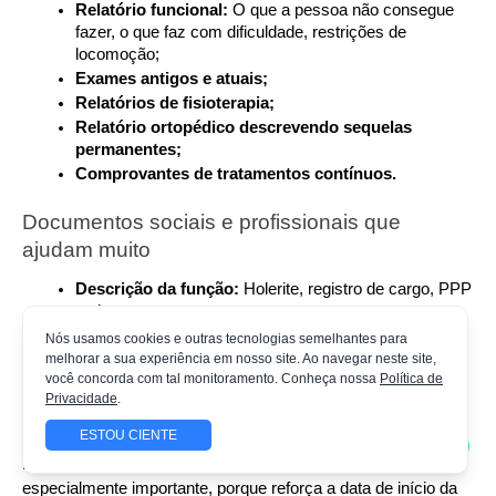
Relatório funcional: 
O que a pessoa não consegue 
fazer, o que faz com dificuldade, restrições de 
locomoção;
Exames antigos e atuais;
Relatórios de fisioterapia;
Relatório ortopédico descrevendo sequelas 
permanentes;
Comprovantes de tratamentos contínuos.
Documentos sociais e profissionais que 
ajudam muito
Descrição da função: 
Holerite, registro de cargo, PPP 
se houver;
Declarações sobre adaptações no trabalho: 
Se 
Nós usamos cookies e outras tecnologias semelhantes para
existirem;
melhorar a sua experiência em nosso site. Ao navegar neste site,
você concorda com tal monitoramento. Conheça nossa
Política de
Registros de afastamentos e CAT, se houve 
Privacidade
.
acidente;
Prontuários hospitalares do período do evento.
ESTOU CIENTE
No caso da Juliana, a documentação antiga (de 2010) é 
especialmente importante, porque reforça a data de início da 