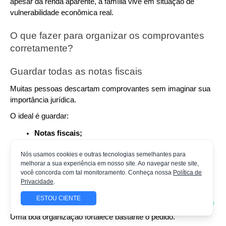
apesar da renda aparente, a família vive em situação de 
vulnerabilidade econômica real.
O que fazer para organizar os comprovantes 
corretamente?
Guardar todas as notas fiscais
Muitas pessoas descartam comprovantes sem imaginar sua 
importância jurídica.
O ideal é guardar:
Notas fiscais;
Recibos;
Nós usamos cookies e outras tecnologias semelhantes para
Comprovantes de PIX;
melhorar a sua experiência em nosso site. Ao navegar neste site,
Comprovantes de cartão;
você concorda com tal monitoramento. Conheça nossa
Política de
Receitas médicas relacionadas.
Privacidade
.
Organizar os documentos por período
ESTOU CIENTE
Uma boa organização fortalece bastante o pedido.