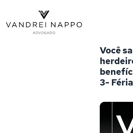
Vandrei Nappo - Advogado
Você sa
herdeir
benefíci
3- Féri