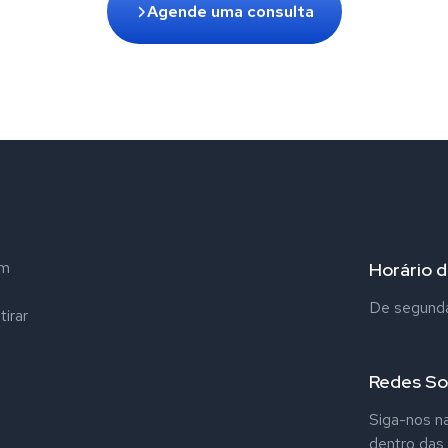
Agende uma consulta
em
Horário 
De segunda 
tirar
Redes So
Siga-nos na
dentro das