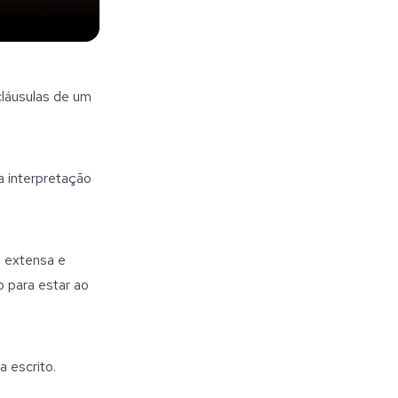
láusulas de um
a interpretação
 extensa e
o para estar ao
a escrito.