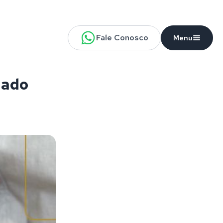
Fale Conosco
Menu
gado