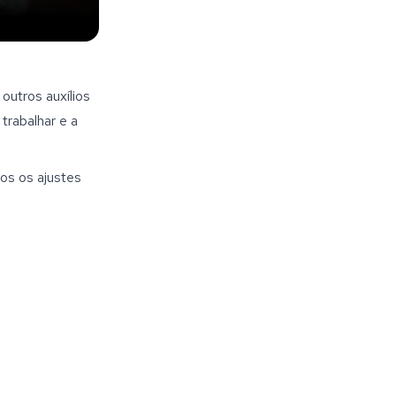
utros auxílios 
rabalhar e a 
os os ajustes 