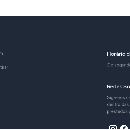
em
Horário 
De segunda 
tirar
Redes So
Siga-nos na
dentro das
prestados p