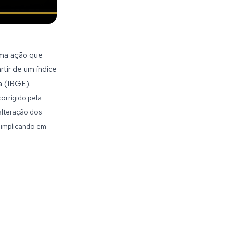
uma ação que
tir de um índice
a (IBGE).
orrigido pela
alteração dos
, implicando em