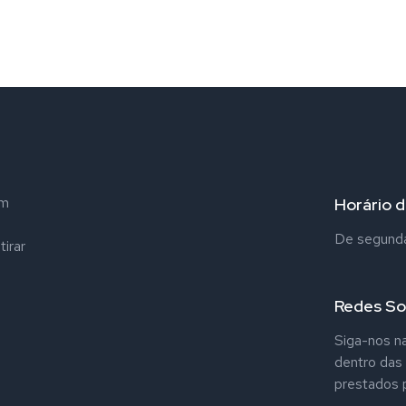
em
Horário 
De segunda 
tirar
Redes So
Siga-nos na
dentro das
prestados p