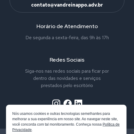
contato@vandreinappo.adv.br
Horário de Atendimento
De segunda a sexta-feira, das 9h às 17h
Redes Sociais
Siga-nos nas redes sociais para ficar por
dentro das novidades e serviços
prestados pelo escritório
Nós usamos cookies e outras tecnologias semelhantes para
melhorar a sua experiência em nosso site. Ao navegar neste site,
você concorda com tal monitoramento. Conheça nossa
Política de
Privacidade
.