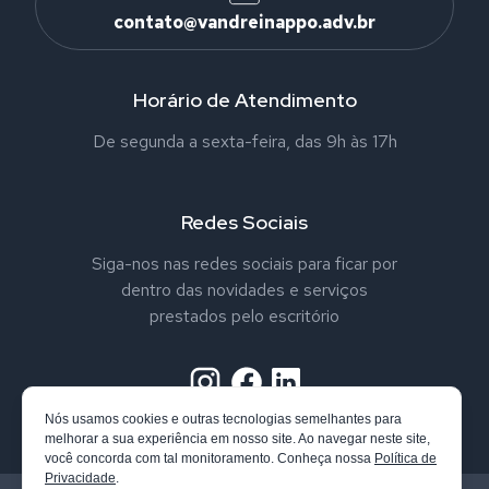
contato@vandreinappo.adv.br
Horário de Atendimento
De segunda a sexta-feira, das 9h às 17h
Redes Sociais
Siga-nos nas redes sociais para ficar por
dentro das novidades e serviços
prestados pelo escritório
Nós usamos cookies e outras tecnologias semelhantes para
melhorar a sua experiência em nosso site. Ao navegar neste site,
você concorda com tal monitoramento. Conheça nossa
Política de
Privacidade
.