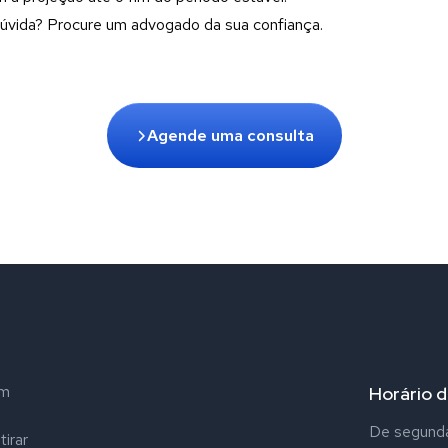
úvida? Procure um advogado da sua confiança.
Agende uma consulta
em
Horário 
De segunda 
tirar