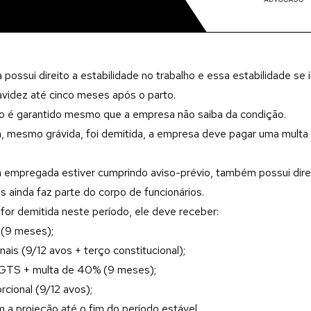
 possui direito a estabilidade no trabalho e essa estabilidade se 
avidez até cinco meses após o parto.
ito é garantido mesmo que a empresa não saiba da condição.
 mesmo grávida, foi demitida, a empresa deve pagar uma multa 
a empregada estiver cumprindo aviso-prévio, também possui dire
is ainda faz parte do corpo de funcionários.
 for demitida neste período, ele deve receber:
 (9 meses);
nais (9/12 avos + terço constitucional);
GTS + multa de 40% (9 meses);
orcional (9/12 avos);
 a projeção até o fim do período estável.