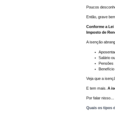
Poucos desconhe
Então, grave be
Conforme a Lei 
Imposto de Ren
A isenção abrang
Aposenta
Salário o
Pensões
Benefício
Veja que a isenç
E tem mais. 
A is
Por falar nisso…
Quais os tipos 