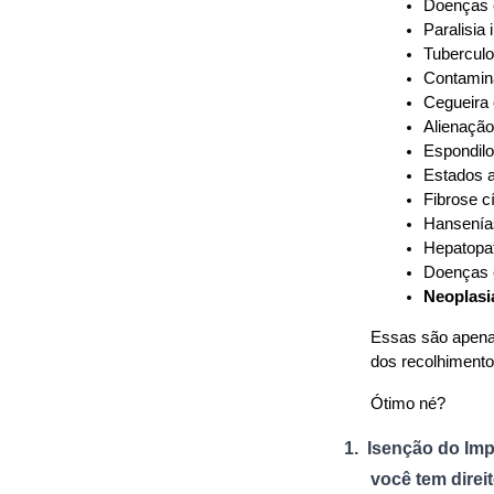
Doenças c
Paralisia 
Tuberculo
Contamin
Cegueira 
Alienação
Espondilo
Estados 
Fibrose cí
Hansenía
Hepatopat
Doenças e
Neoplasi
Essas são apena
dos recolhimento
Ótimo né?
1.
Isenção do Imp
você tem direit