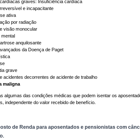
ardíacas graves: Insuficiência cardíaca
irreversível e incapacitante
se ativa
ação por radiação
e visão monocular
 mental
artrose anquilosante
avançados da Doença de Paget
stica
se
ia grave
 acidentes decorrentes de acidente de trabalho
a maligna
s algumas das condições médicas que podem isentar os aposentados
s, independente do valor recebido de benefício.
osto de Renda para aposentados e pensionistas com cânce
o.