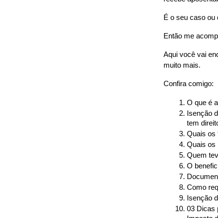
É o seu caso ou 
Então me acompa
Aqui você vai en
muito mais.
Confira comigo:
O que é 
Isenção d
tem direit
Quais os 
Quais os 
Quem teve
O benefic
Document
Como req
Isenção d
03 Dicas 