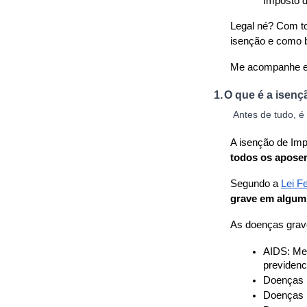
Imposto 
Legal né? Com to
isenção e como b
Me acompanhe e ó
1.
O que é a isen
Antes de tudo, é
A isenção de Im
todos os aposen
Segundo a 
Lei F
grave em algum
As doenças grav
AIDS: Mes
previdenc
Doenças n
Doenças r