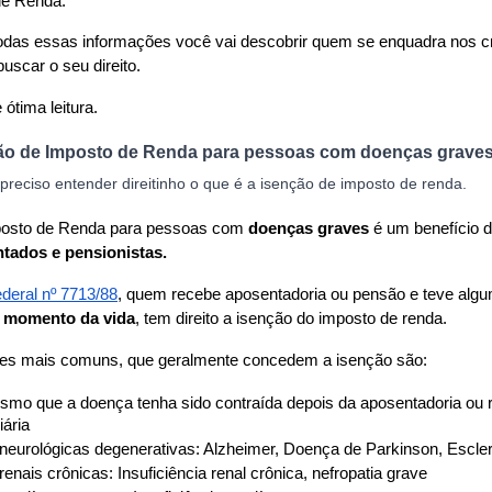
de Renda.
das essas informações você vai descobrir quem se enquadra nos crit
uscar o seu direito.
tima leitura.
ção de Imposto de Renda para pessoas com doenças grave
 preciso entender direitinho o que é a isenção de imposto de renda.
posto de Renda para pessoas com 
doenças graves
 é um benefício 
tados e pensionistas.
ederal nº 7713/88
, quem recebe aposentadoria ou pensão e teve alg
 momento da vida
, tem direito a isenção do imposto de renda.
es mais comuns, que geralmente concedem a isenção são:
mo que a doença tenha sido contraída depois da aposentadoria ou r
iária
eurológicas degenerativas: Alzheimer, Doença de Parkinson, Escler
enais crônicas: Insuficiência renal crônica, nefropatia grave