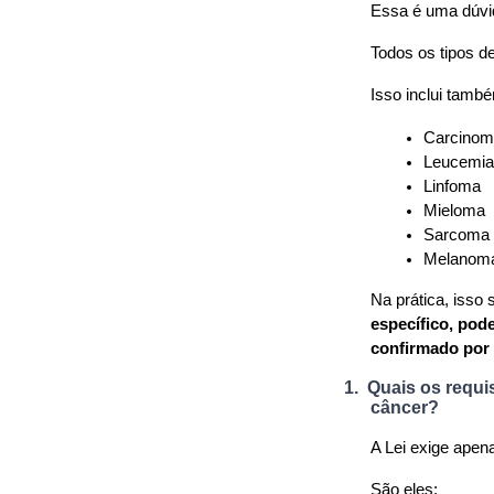
Essa é uma dúvi
Todos os tipos de
Isso inclui també
Carcinom
Leucemia
Linfoma
Mieloma
Sarcoma
Melanom
Na prática, isso s
específico, pod
confirmado por 
1.
Quais os requi
câncer?
A Lei exige apena
São eles: