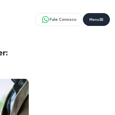
Fale Conosco
Menu
r: