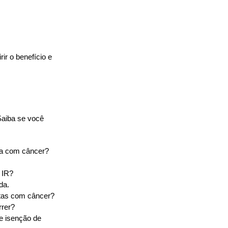
r o benefício e 
aiba se você 
nda com câncer?
 IR?
da.
stas com câncer?
rrer?
 isenção de 