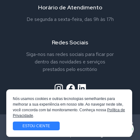
Horário de Atendimento
De segunda a sexta-feira, das 9h às 17h
Redes Sociais
Siga-nos nas redes sociais para ficar por
dentro das novidades e serviços
prestados pelo escritório
Nós usamos cookies e outras tecnologias semelhantes para
melhorar a sua experiência em nosso site. Ao navegar neste site,
você concorda com tal monitoramento. Conheça nossa
Política de
Privacidade
.
Todos os direitos reservados. Vandrei Nappo Advogado. Confira
ESTOU CIENTE
nossa
Política de Privacidade
Site desenvolvido por
Qube Design