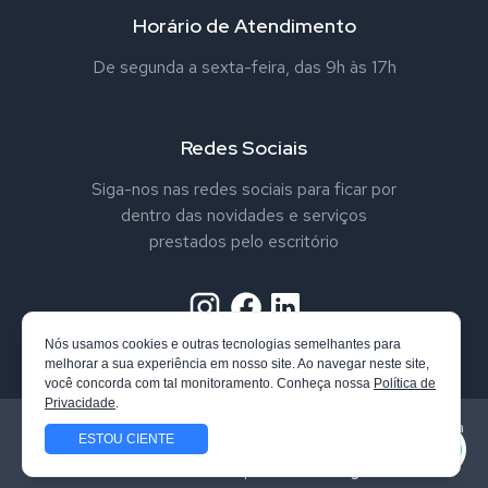
Horário de Atendimento
De segunda a sexta-feira, das 9h às 17h
Redes Sociais
Siga-nos nas redes sociais para ficar por
dentro das novidades e serviços
prestados pelo escritório
Nós usamos cookies e outras tecnologias semelhantes para
melhorar a sua experiência em nosso site. Ao navegar neste site,
você concorda com tal monitoramento. Conheça nossa
Política de
Privacidade
.
Todos os direitos reservados. Vandrei Nappo Advogado. Confira
ESTOU CIENTE
nossa
Política de Privacidade
Site desenvolvido por
Qube Design