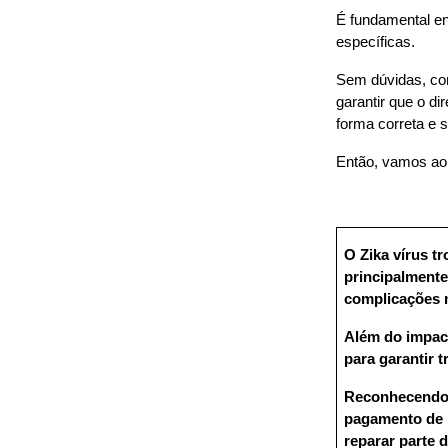
É fundamental en
específicas.
Sem dúvidas, con
garantir que o di
forma correta e 
Então, vamos ao
O Zika vírus tr
principalmente
complicações n
Além do impact
para garantir t
Reconhecendo e
pagamento de i
reparar parte d