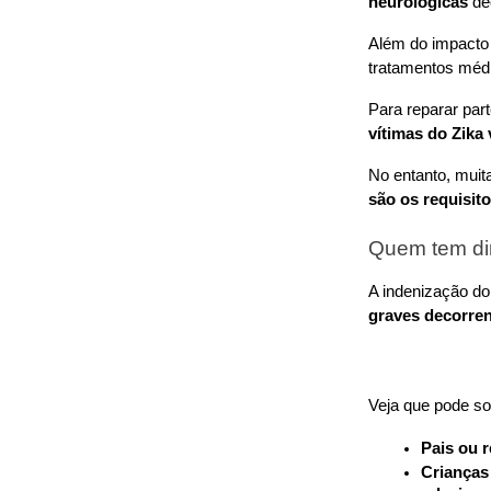
neurológicas
 de
Além do impacto e
tratamentos médic
Para reparar par
vítimas do Zika 
No entanto, muit
são os requisito
Quem tem dir
A indenização do
graves decorren
Veja que pode sol
Pais ou r
Crianças