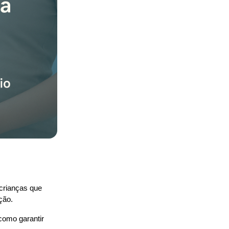
rianças que 
ção.
como garantir 