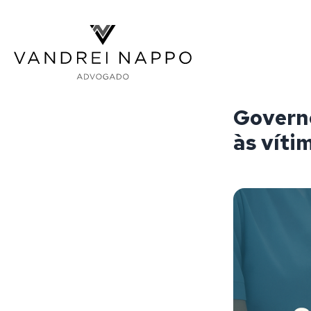
Vandrei Nappo - Advogado
Governo
às víti