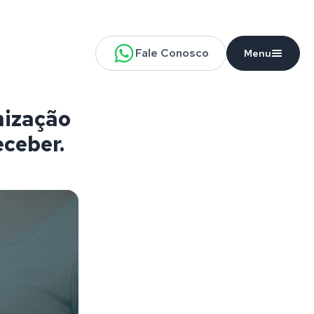
Fale Conosco
Menu
nização
eceber.