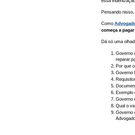
essa indenizaçã
Pensando nisso, 
Como 
Advogado
começa a pagar 
Dá só uma olhad
Governo c
reparar pa
Por que 
Governo F
Requisito
Documento
Exemplo 
Governo c
Qual o va
Governo c
Advogado 