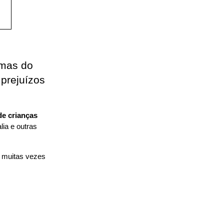
mas do 
prejuízos 
e crianças 
ia e outras 
 muitas vezes 