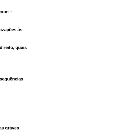
rantir 
izações às 
ireito, quais 
sequências 
s graves 