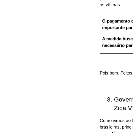
às vítimas.
O pagamento d
importante para
A medida busca
necessário par
Pois bem. Feito
Govern
Zica V
Como vimos ao lo
brasileiras, prin