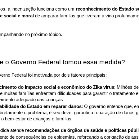
os, a indenização funciona como um 
reconhecimento do Estado so
e social e moral
 de amparar famílias que tiveram a vida profundame
mpanhando no próximo tópico.
e o Governo Federal tomou essa medida?
rno Federal foi motivada por dois fatores principais:
imento do impacto social e econômico do Zika vírus
: Milhões de
e muitas famílias enfrentam dificuldades para garantir o tratamento e 
vimento adequado das crianças
bilidade do Estado em reparar danos
: O governo entende que, em
iretamente o problema, é seu dever garantir a reparação de danos g
 o bem-estar de crianças e famílias
dida atende 
recomendações de órgãos de saúde e políticas públ
ento de consequências de epidemias, reforçando a obrigação de assist