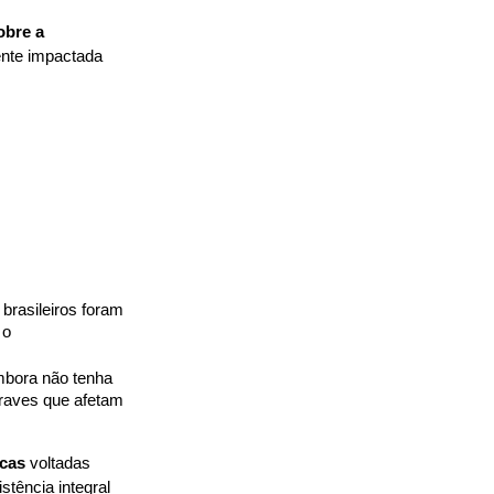
bre a 
nte impactada 
 brasileiros foram 
o 
bora não tenha 
raves que afetam 
icas
 voltadas 
ência integral 