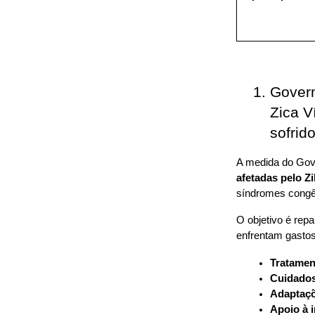
Govern
Zica V
sofrido
A medida do Gove
afetadas pelo Z
síndromes congê
O objetivo é repa
enfrentam gasto
Tratamen
Cuidados 
Adaptaçõ
Apoio à i