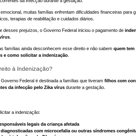
correntes da infecção durante a gestação.
mocional, muitas famílias enfrentam dificuldades financeiras para ga
os, terapias de reabilitação e cuidados diários.
te desses prejuízos, o Governo Federal iniciou o pagamento de 
inden
vírus
.
as famílias ainda desconhecem esse direito e não sabem 
quem tem d
s e como solicitar a indenização
.
eito à Indenização?
 Governo Federal é destinada a famílias que tiveram 
filhos com con
tes da infecção pelo Zika vírus
 durante a gestação.
icitar a indenização:
esponsáveis legais da criança afetada
 diagnosticadas com microcefalia ou outras síndromes congênita