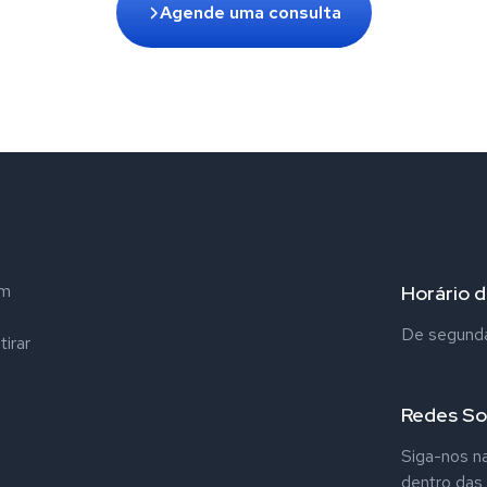
Agende uma consulta
em
Horário 
De segunda 
tirar
Redes So
Siga-nos na
dentro das