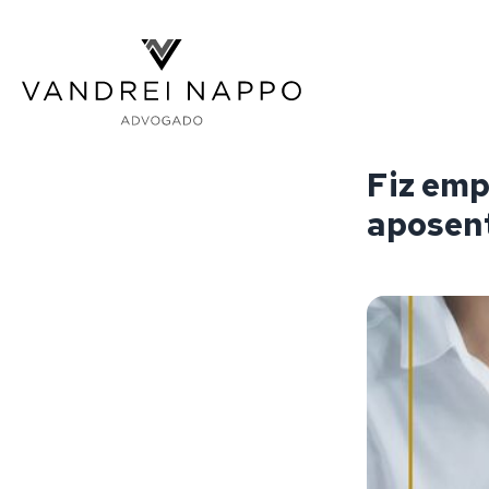
Vandrei Nappo - Advogado
Fiz emp
aposent