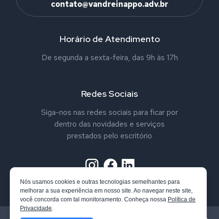
contato@vandreinappo.adv.br
Horário de Atendimento
De segunda a sexta-feira, das 9h às 17h
Redes Sociais
Siga-nos nas redes sociais para ficar por
dentro das novidades e serviços
prestados pelo escritório
Nós usamos cookies e outras tecnologias semelhantes para
melhorar a sua experiência em nosso site. Ao navegar neste site,
você concorda com tal monitoramento. Conheça nossa
Política de
Privacidade
.