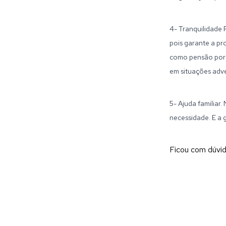
4- Tranquilidade 
pois garante a pr
como pensão por m
em situações adve
5- Ajuda familiar
necessidade. E a 
Ficou com dúvi