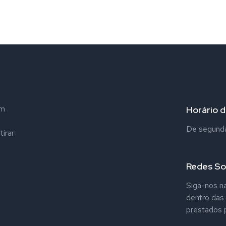
em
Horário 
De segunda 
tirar
Redes So
Siga-nos na
dentro das
prestados p