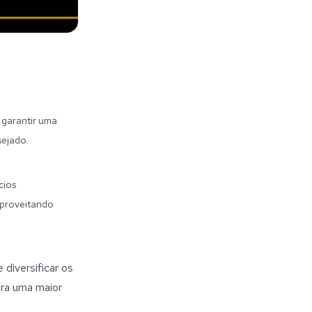
 garantir uma
sejado.
cios
aproveitando
diversificar os
ara uma maior