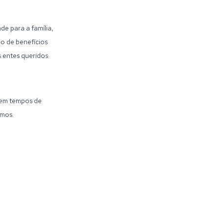
de para a família,
io de benefícios
s entes queridos
a em tempos de
amos.