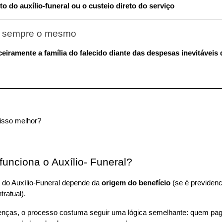
 do auxílio-funeral ou o custeio direto do serviço
 é sempre o mesmo
eiramente a família do falecido diante das despesas inevitáveis d
isso melhor?
unciona o Auxílio- Funeral?
do Auxílio-Funeral depende da 
origem do benefício
 (se é previdenci
tratual).
enças, o processo costuma seguir uma lógica semelhante: quem paga