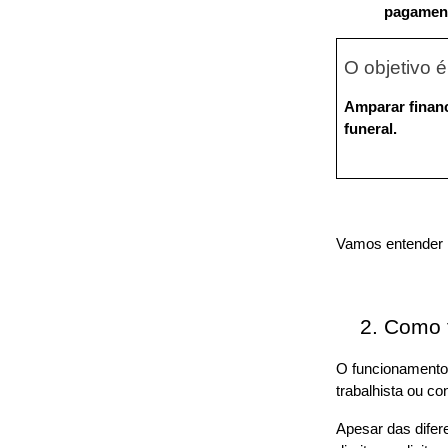
pagamento
O objetivo
Amparar financ
funeral.
Vamos entender 
Como f
O funcionamento 
trabalhista ou con
Apesar das difer