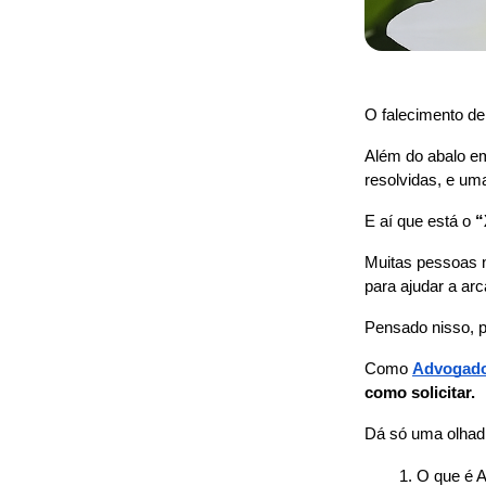
O falecimento de
Além do abalo em
resolvidas, e um
E aí que está o 
“
Muitas pessoas n
para ajudar a ar
Pensado nisso, p
Como 
Advogado
como solicitar.
Dá só uma olhadi
O que é A