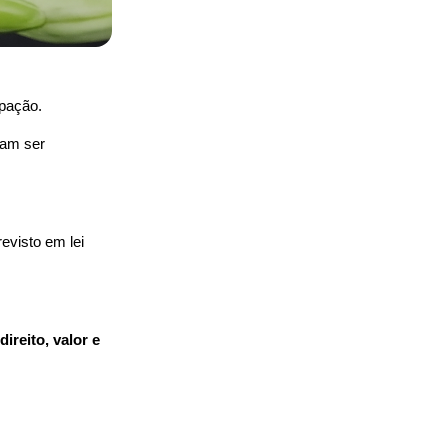
upação.
am ser 
evisto em lei 
reito, valor e 