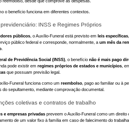
tar o reembolso, desde que comprove as despesas.
mo o benefício funciona em diferentes contextos.
 previdenciário: INSS e Regimes Próprios
idores públicos
, o Auxílio-Funeral está previsto em 
leis específicas
erviço público federal e corresponde, normalmente, a 
um mês da rem
o
.
ral de Previdência Social (INSS)
, o benefício 
não é mais pago dir
nda pode existir em 
regimes próprios de estados e municípios
, e
cas
 que possuam previsão legal.
xílio-Funeral funciona como um 
reembolso
, pago ao familiar ou à p
 do sepultamento, mediante comprovação documental.
ções coletivas e contratos de trabalho
os e empresas privadas
 preveem o Auxílio-Funeral como um direito
amento de um valor fixo à família em caso de falecimento do trabalha