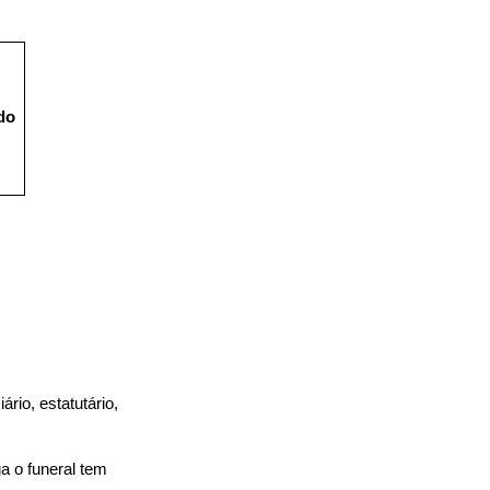
o 
ário, estatutário, 
 o funeral tem 