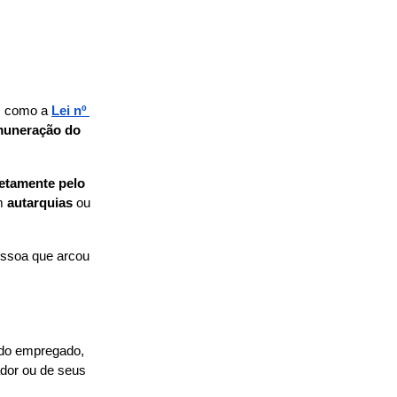
, como a 
Lei nº 
uneração do 
etamente pelo 
m 
autarquias
 ou 
essoa que arcou 
 do empregado, 
dor ou de seus 