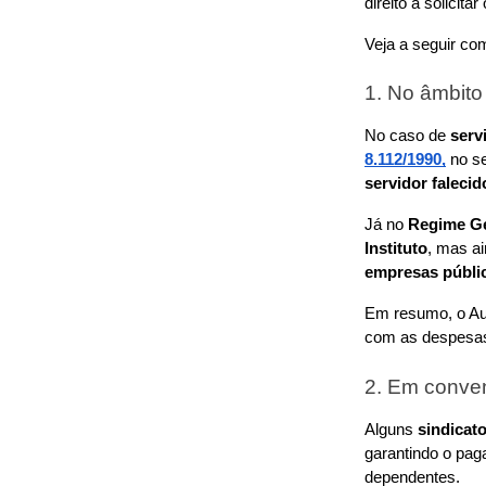
direito a solici
Veja a seguir co
1. No âmbito
No caso de 
serv
8.112/1990,
 no s
servidor falecid
Já no 
Regime Ge
Instituto
, mas ai
empresas públi
Em resumo, o Au
com as despesas
2. Em conven
Alguns 
sindicat
garantindo o pag
dependentes.