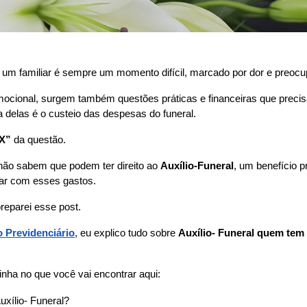
 um familiar é sempre um momento difícil, marcado por dor e preoc
ocional, surgem também questões práticas e financeiras que precis
a delas é o custeio das despesas do funeral.
X”
 da questão.
ão sabem que podem ter direito ao 
Auxílio-Funeral
, um benefício pr
car com esses gastos.
reparei esse post.
 Previdenciário
, eu explico tudo sobre 
Auxílio- Funeral quem tem di
nha no que você vai encontrar aqui:
uxílio- Funeral?