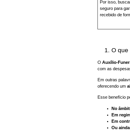
Por isso, busca
seguro para gara
recebido de form
O que 
O 
Auxílio-Funer
com as despesas 
Em outras palavr
oferecendo um 
a
Esse benefício po
No âmbit
Em regim
Em contr
Ou ainda