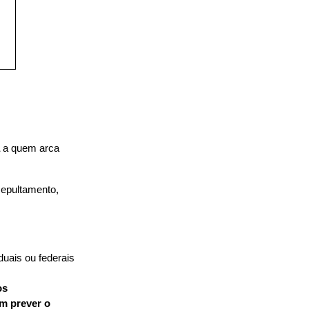
 a quem arca 
epultamento, 
duais ou federais
os
m prever o 