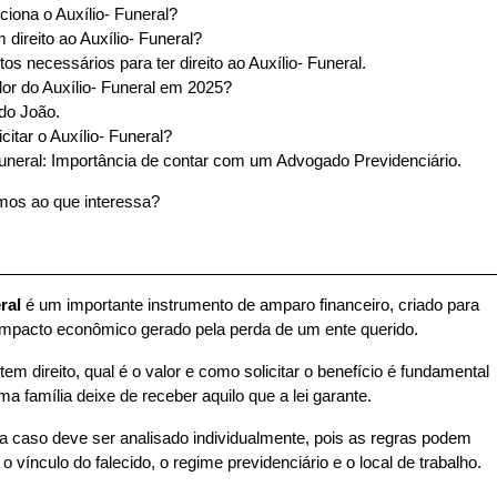
iona o Auxílio- Funeral?
direito ao Auxílio- Funeral?
s necessários para ter direito ao Auxílio- Funeral.
lor do Auxílio- Funeral em 2025?
do João.
citar o Auxílio- Funeral?
Funeral: Importância de contar com um Advogado Previdenciário.
mos ao que interessa?
ral
 é um importante instrumento de amparo financeiro, criado para 
o impacto econômico gerado pela perda de um ente querido.
m direito, qual é o valor e como solicitar o benefício é fundamental 
a família deixe de receber aquilo que a lei garante.
a caso deve ser analisado individualmente, pois as regras podem 
o vínculo do falecido, o regime previdenciário e o local de trabalho.