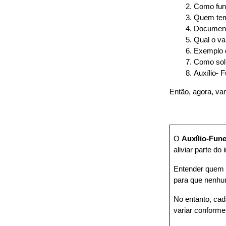
Como func
Quem tem 
Documento
Qual o va
Exemplo 
Como soli
Auxílio- 
Então, agora, va
O 
Auxílio-Fune
aliviar parte d
Entender quem te
para que nenhum
No entanto, cad
variar conforme 