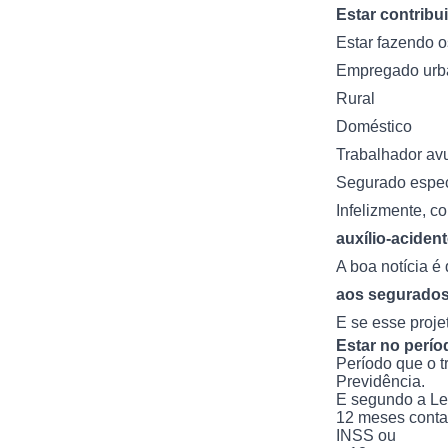
Estar contribu
Estar fazendo o
Empregado urb
Rural
Doméstico
Trabalhador av
Segurado espec
Infelizmente, co
auxílio-acident
A boa notícia é
aos segurados
E se esse proje
Estar no perío
Período que o 
Previdência.
E segundo a Lei
12 meses conta
INSS ou