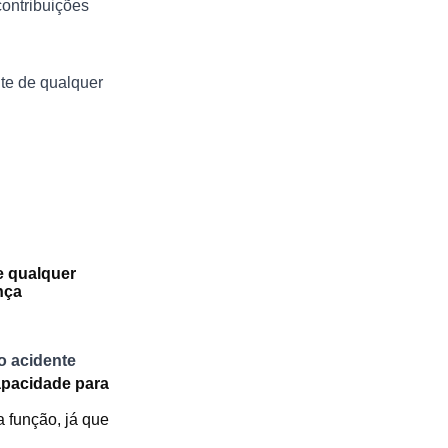
ontribuições
nte de qualquer
e qualquer
nça
o acidente
apacidade para
 função, já que