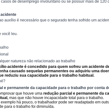
casos de desemprego involuntário ou se possuir mais de 120 c
 acidente
o ao auxílio é necessário que o segurado tenha sofrido um acide
 você leu.
balho
ional
lquer natureza não relacionado ao trabalho
xílio-acidente é concedido para quem sofreu um acidente d
tenha causado sequelas permanentes ou adquiriu uma doe
e reduziu sua capacidade para o trabalho habitual.
né?
l e permanente da capacidade para o trabalho por conta d
comprovar que houve uma
redução parcial e permanente da c
tual,
mas que não houve incapacidade total para o trabalho.
exemplo há pouco, o trabalhador pode ser readaptado em outra
e para o trabalho foi diminuída.