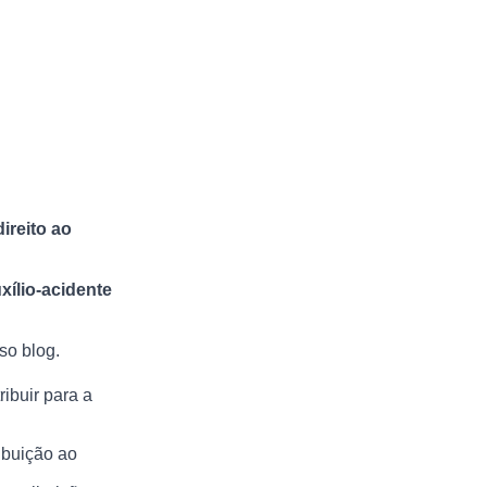
ireito ao
xílio-acidente
so blog.
ibuir para a
ibuição ao