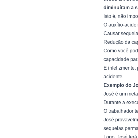
diminuíram a s
Isto é, não imp
O auxílio-acide
Causar sequel
Redução da cap
Como você pode
capacidade para
E infelizmente,
acidente.
Exemplo do J
José é um metal
Durante a execu
O trabalhador t
José provavelm
sequelas perma
Logo, José terá 