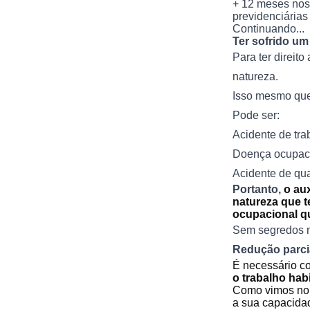
+ 12 meses nos 
previdenciárias
Continuando...
Ter sofrido um
Para ter direit
natureza.
Isso mesmo que
Pode ser:
Acidente de tra
Doença ocupac
Acidente de qua
Portanto,
o au
natureza que 
ocupacional qu
Sem segredos 
Redução parcia
É necessário 
o trabalho habi
Como vimos no 
a sua capacidad