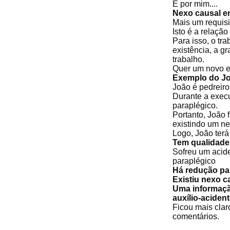
E por mim....
Nexo causal en
Mais um requisi
Isto é a relaçã
Para isso, o tr
existência, a g
trabalho.
Quer um novo e
Exemplo do J
João é pedreiro
Durante a exec
paraplégico.
Portanto, João 
existindo um ne
Logo, João terá 
Tem qualidade
Sofreu um acide
paraplégico
Há redução par
Existiu nexo c
Uma informação
auxílio-acident
Ficou mais clar
comentários.