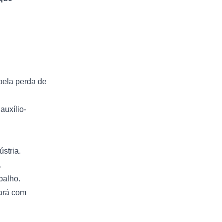
pela perda de
auxílio-
stria.
.
balho.
cará com