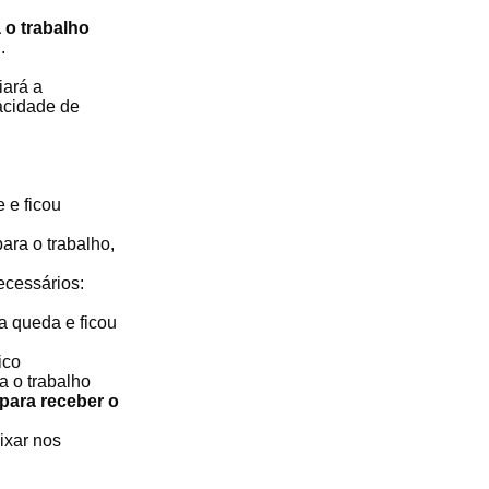
 o trabalho
.
iará a
pacidade de
 e ficou
ara o trabalho,
ecessários:
a queda e ficou
ico
a o trabalho
para receber o
ixar nos