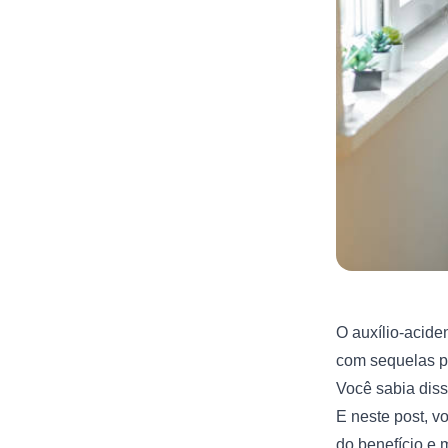
O auxílio-acide
com sequelas p
Você sabia dis
E neste post, vo
do benefício e 