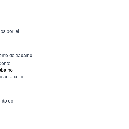
os por lei.
ente de trabalho
dente
abalho
o ao auxílio-
ento do