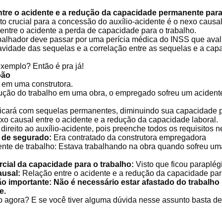
tre o acidente e a redução da capacidade permanente para
to crucial para a concessão do auxílio-acidente é o nexo causal
o entre o acidente a perda de capacidade para o trabalho.
abalhador deve passar por uma perícia médica do INSS que aval
ravidade das sequelas e a correlação entre as sequelas e a ca
xemplo? Então é pra já!
oão
 em uma construtora.
ução do trabalho em uma obra, o empregado sofreu um acidente
ficará com sequelas permanentes, diminuindo sua capacidade p
xo causal entre o acidente e a redução da capacidade laboral.
direito ao auxílio-acidente, pois preenche todos os requisitos n
 de segurado:
Era contratado da construtora empregadora
nte de trabalho: Estava trabalhando na obra quando sofreu um
cial da capacidade para o trabalho:
Visto que ficou paraplég
ausal:
Relação entre o acidente e a redução da capacidade par
 importante: Não é necessário estar afastado do trabalho 
e.
o agora? E se você tiver alguma dúvida nesse assunto basta de