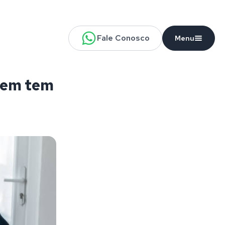
Fale Conosco
Menu
uem tem