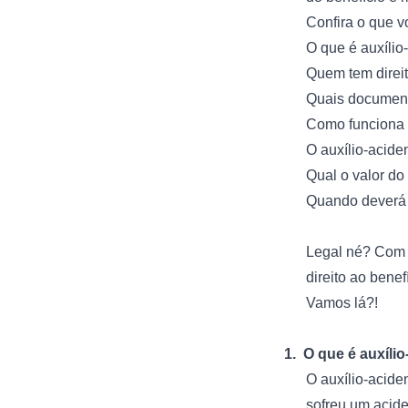
Confira o que v
O que é auxílio
Quem tem direit
Quais documento
Como funciona 
O auxílio-acide
Qual o valor do
Quando deverá 
Legal né? Com e
direito ao bene
Vamos lá?!
1.
O que é auxíli
O auxílio-acide
sofreu um acide