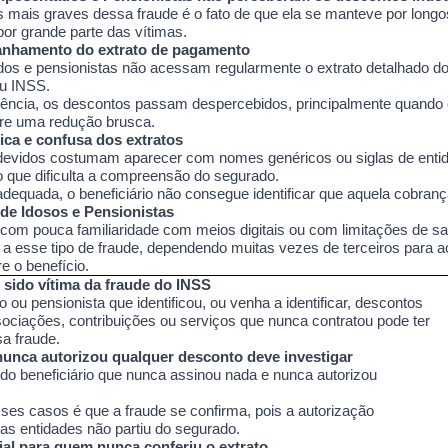
mais graves dessa fraude é o fato de que ela se manteve por long
por grande parte das vítimas.
anhamento do extrato de pagamento
os e pensionistas não acessam regularmente o extrato detalhado do 
eu INSS.
ncia, os descontos passam despercebidos, principalmente quando o 
fre uma redução brusca.
ca e confusa dos extratos
devidos costumam aparecer com nomes genéricos ou siglas de enti
 que dificulta a compreensão do segurado.
equada, o beneficiário não consegue identificar que aquela cobrança 
 de Idosos e Pensionistas
com pouca familiaridade com meios digitais ou com limitações de s
 a esse tipo de fraude, dependendo muitas vezes de terceiros para 
e o benefício.
sido vítima da fraude do INSS
 ou pensionista que identificou, ou venha a identificar, descontos
sociações, contribuições ou serviços que nunca contratou pode ter
sa fraude.
nca autorizou qualquer desconto deve investigar
o beneficiário que nunca assinou nada e nunca autorizou
es casos é que a fraude se confirma, pois a autorização
as entidades não partiu do segurado.
al para quem nunca conferiu o extrato