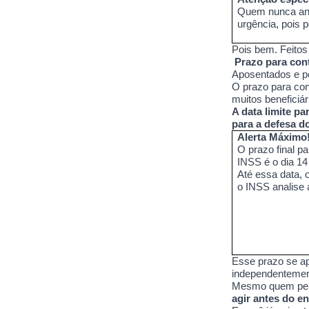
Quem nunca anal
urgência, pois 
Pois bem. Feitos
Prazo para con
Aposentados e pe
O prazo para con
muitos beneficiá
A data limite pa
para a defesa d
Alerta Máximo!
O prazo final p
INSS é o dia 14
Até essa data, 
o INSS analise a
Esse prazo se ap
independentemen
Mesmo quem perc
agir antes do e