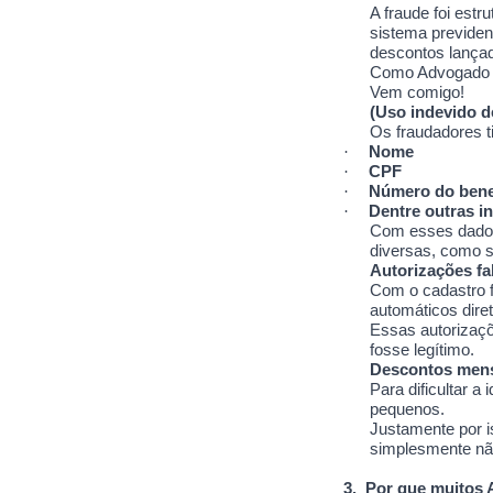
A fraude foi estr
sistema previden
descontos lançad
Como Advogado Pr
Vem comigo!
(Uso indevido d
Os fraudadores 
·
Nome
·
CPF
·
Número do bene
·
Dentre outras i
Com esses dados,
diversas, como se
Autorizações fa
Com o cadastro f
automáticos dire
Essas autorizaç
fosse legítimo.
Descontos mens
Para dificultar 
pequenos.
Justamente por i
simplesmente não
3.
Por que muitos 