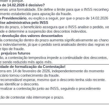
ender o porque.
 de 14.02.2026 é decisivo?
enas uma formalidade. Ele define o limite para que o INSS reconheç
imento estabelecido para apuração da fraude.
 Previdenciário
,
eu explico a seguir, por que o prazo de 14.02.2026 
lise administrativa pelo INSS
ro do prazo, o beneficiário assegura que o INSS analise o pedido, ver
aude e determine a suspensão dos descontos indevidos.
e devolução dos valores descontados
a contestação dentro do prazo aumenta significativamente as chan
s indevidamente, já que o pedido será analisado dentro das regras e
 tipo de fraude.
 prejuízos futuros
o, a contestação tempestiva impede a continuidade dos descontos, 
ue sendo reduzido mês após mês.
idade de formalização da Contestação!
erra em 14 de fevereiro de 2026, independentemente do momento
ciário tomou conhecimento da fraude.
 recomendável esperar, mesmo que o desconto tenha sido recente.
s identificar o desconto.
rmalizar a contestação junto ao INSS, seguindo o procedimento
ção de contestar não interrompe o prazo.