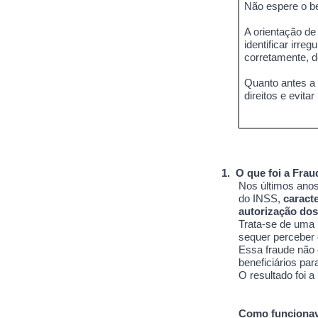
Não espere o be
A orientação de
identificar irr
corretamente, d
Quanto antes a 
direitos e evitar
1.
O que foi a Fra
Nos últimos anos
do INSS,
caract
autorização dos 
Trata-se de uma 
sequer perceber
Essa fraude não 
beneficiários pa
O resultado foi 
Como funcionav