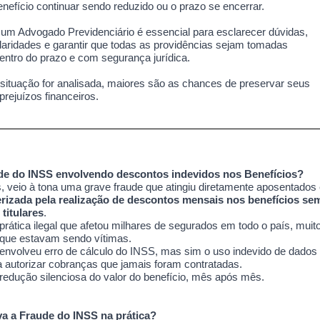
nefício continuar sendo reduzido ou o prazo se encerrar.
 um Advogado Previdenciário é essencial para esclarecer dúvidas,
egularidades e garantir que todas as providências sejam tomadas
entro do prazo e com segurança jurídica.
situação for analisada, maiores são as chances de preservar seus
 prejuízos financeiros.
ude do INSS envolvendo descontos indevidos nos Benefícios?
, veio à tona uma grave fraude que atingiu diretamente aposentados 
erizada pela realização de descontos mensais nos benefícios se
titulares
.
prática ilegal que afetou milhares de segurados em todo o país, mui
 que estavam sendo vítimas.
envolveu erro de cálculo do INSS, mas sim o uso indevido de dados
ra autorizar cobranças que jamais foram contratadas.
a redução silenciosa do valor do benefício, mês após mês.
a a Fraude do INSS na prática?