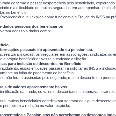
uturada de forma a passar despercebida pelo beneficiário, explorando
ciário e a dificuldade de muitos segurados em acompanhar detalha
os no benefício.
evidenciário, eu explico como funcionava a Fraude do INSS na prá
e dados pessoais dos beneficiários
tiveram acesso a dados como:
fício
nformações pessoais do aposentado ou pensionista.
 realizaram cadastros irregulares em associações, sindicatos ou e
 o próprio beneficiário tivesse autorizado a filiação.
lsas para inclusão de descontos no Benefício
raudulento, essas entidades passaram a solicitar ao INSS a inclusã
tamente na folha de pagamento do benefício.
ões não foram assinadas pelo segurado, mas o desconto era proce
ais de valores aparentemente baixos
a identificação da fraude, os valores descontados costumavam ser rel
sso, muitos beneficiários acreditavam se tratar de algum desconto ob
 percebiam a redução no valor recebido.
Aposentados e Pensionistas não perceberam os descontos inde