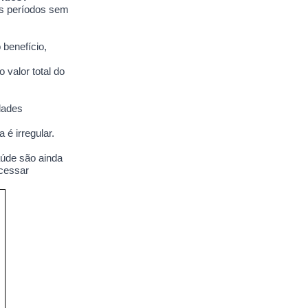
os períodos sem
benefício,
valor total do
dades
é irregular.
aúde são ainda
acessar