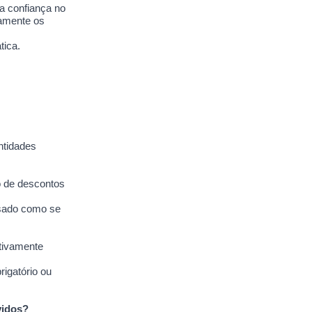
 a confiança no
damente os
tica.
ntidades
o de descontos
ssado como se
ativamente
rigatório ou
vidos?