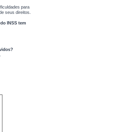
ficuldades para
e seus direitos.
s do INSS tem
vidos?
.