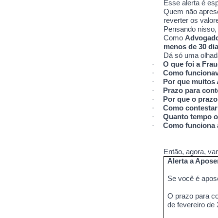
Esse alerta é es
Quem não apresen
reverter os valo
Pensando nisso, 
Como
Advogado 
menos de 30 dia
Dá só uma olhad
·
O que foi a Fra
·
Como funcionava
·
Por que muitos
·
Prazo para cont
·
Por que o prazo
·
Como contestar 
·
Quanto tempo o
·
Como funciona 
Então, agora, va
Alerta a Apose
Se você é apose
O prazo para co
de fevereiro de