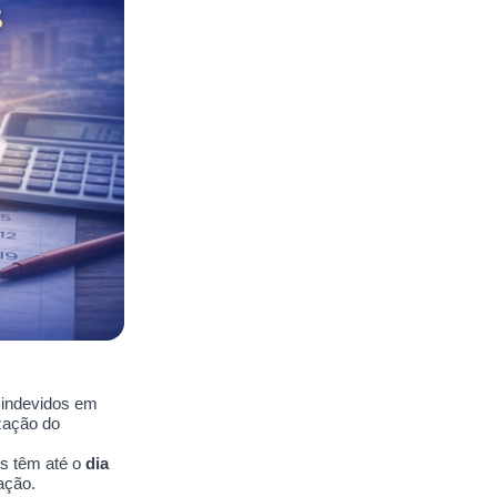
 indevidos em
ização do
os têm até o
dia
ação.