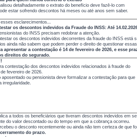
isou detalhadamente o extrato do benefício deve fazê-lo com
pode estar sofrendo descontos há meses ou até anos sem saber.
 esses esclarecimentos...
testar os descontos indevidos da Fraude do INSS: Até 14.02.2026
nsionistas do INSS precisam redobrar a atenção.
testar os descontos indevidos decorrentes da fraude do INSS está 
rios ainda não sabem que podem perder o direito de questionar essa
ra apresentar a contestação é 14 de fevereiro de 2026, e esse pra
os direitos do segurado.
!
ara contestação dos descontos indevidos relacionados à fraude do
 de fevereiro de 2026.
o aposentado ou pensionista deve formalizar a contestação para que
 irregularidade.
lica a todos os beneficiários que tiveram descontos indevidos em se
te do valor descontado ou do tempo em que a cobrança ocorreu.
ebeu o desconto recentemente ou ainda não tem certeza de que fo
ncerramento do prazo.