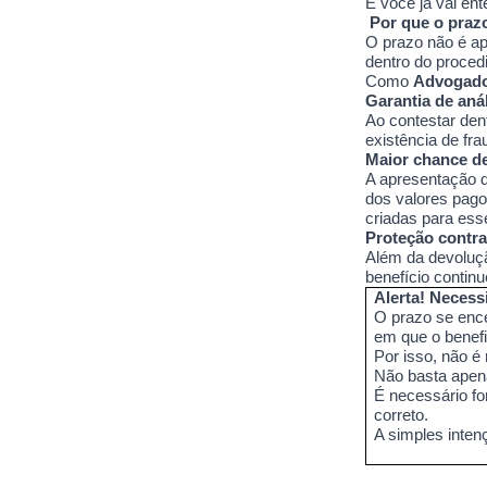
E você já vai ent
Por que o prazo
O prazo não é ap
dentro do proced
Como
Advogado
Garantia de aná
Ao contestar dent
existência de fr
Maior chance d
A apresentação d
dos valores pago
criadas para esse
Proteção contra
Além da devoluçã
benefício contin
Alerta! Necess
O prazo se enc
em que o benefi
Por isso, não é
Não basta apena
É necessário fo
correto.
A simples inten