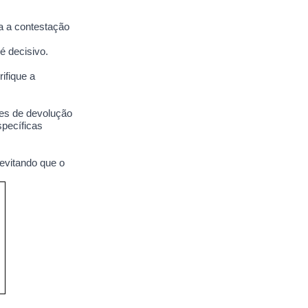
a a contestação
é decisivo.
ifique a
ces de devolução
specíficas
evitando que o