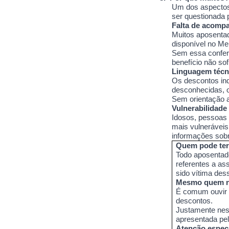
Um dos aspectos 
ser questionada 
Falta de acomp
Muitos aposentad
disponível no M
Sem essa conferê
benefício não so
Linguagem técni
Os descontos in
desconhecidas, o
Sem orientação ad
Vulnerabilidade
Idosos, pessoas 
mais vulneráveis
informações sobr
Quem pode ter 
Todo aposentado
referentes a as
sido vítima des
Mesmo quem nu
É comum ouvir d
descontos.
Justamente ness
apresentada pel
Atenção especi