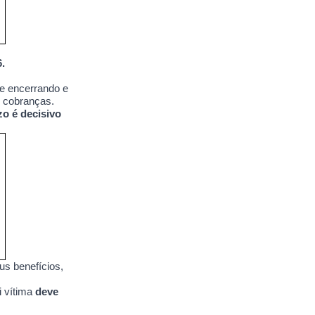
.
se encerrando e
s cobranças.
zo é decisivo
us benefícios,
i vítima
deve