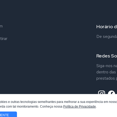
em
Horário 
De segunda 
tirar
Redes So
Siga-nos na
dentro das
prestados p
kies e outras tecnologias semelhantes para melhorar a sua experiência em nosso 
corda com tal monitoramento. Conheça nossa
Política de Privacidade
.
IENTE