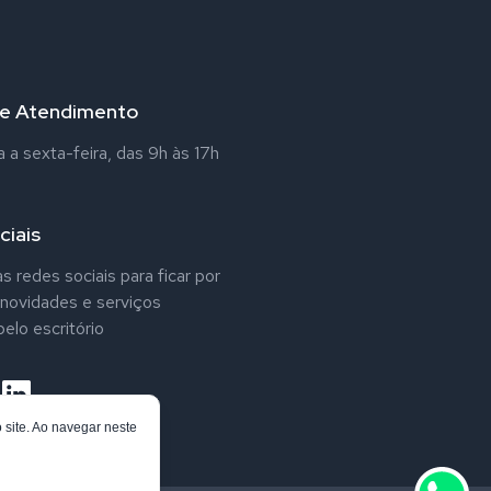
de Atendimento
a sexta-feira, das 9h às 17h
ciais
s redes sociais para ficar por
 novidades e serviços
elo escritório
site. Ao navegar neste