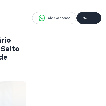
Fale Conosco
Menu
rio
 Salto
 de