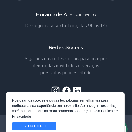
Horário de Atendimento
De segunda a sexta-feira, das 9h às 17h
Redes Sociais
Siga-nos nas redes sociais para ficar por
dentro das novidades e serviços
prestados pelo escritório
Nós usamos cookies e outras tecnologias semelhantes para
melhorar a sua experiência em nosso site. Ao navegar neste site,
você concorda com tal monitoramento. Conheça nossa
Política de
Privacidade
.
Todos os direitos reservados. Vandrei Nappo Advogado. Confira
ESTOU CIENTE
nossa
Política de Privacidade