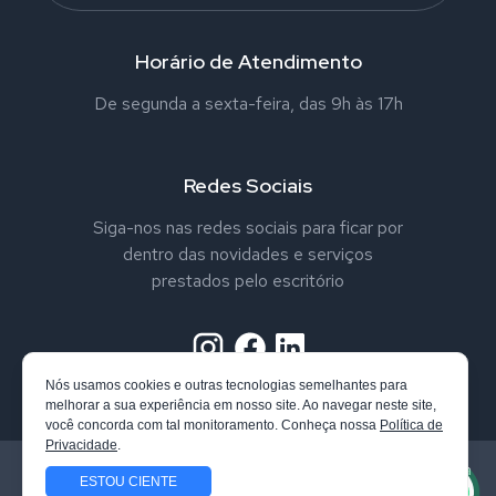
Horário de Atendimento
De segunda a sexta-feira, das 9h às 17h
Redes Sociais
Siga-nos nas redes sociais para ficar por
dentro das novidades e serviços
prestados pelo escritório
Nós usamos cookies e outras tecnologias semelhantes para
melhorar a sua experiência em nosso site. Ao navegar neste site,
você concorda com tal monitoramento. Conheça nossa
Política de
Privacidade
.
Todos os direitos reservados. Vandrei Nappo Advogado. Confira
ESTOU CIENTE
nossa
Política de Privacidade