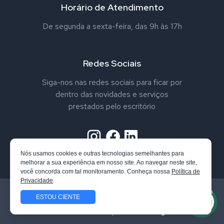
Horário de Atendimento
De segunda a sexta-feira, das 9h às 17h
Redes Sociais
Siga-nos nas redes sociais para ficar por
dentro das novidades e serviços
prestados pelo escritório
Nós usamos cookies e outras tecnologias semelhantes para
melhorar a sua experiência em nosso site. Ao navegar neste site,
você concorda com tal monitoramento. Conheça nossa
Política de
Privacidade
.
Todos os direitos reservados. Vandrei Nappo Advogado. Confira
ESTOU CIENTE
nossa
Política de Privacidade
Site desenvolvido por
Qube Design